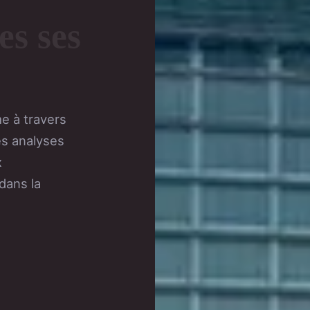
es ses
e à travers
es analyses
x
dans la