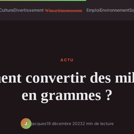
Culture
Divertissement
Emploi
Environnement
So
ACTU
t convertir des mill
en grammes ?
jacques
19 décembre 2023
2 min de lecture
J