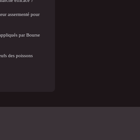
arché efficace ?
teur assermenté pour
 appliqués par Bourse
eufs des poissons