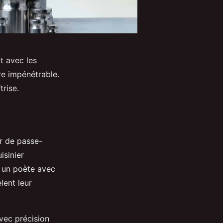
t avec les
re impénétrable.
trise.
ur de passe-
isinier
e un poète avec
èlent leur
vec précision