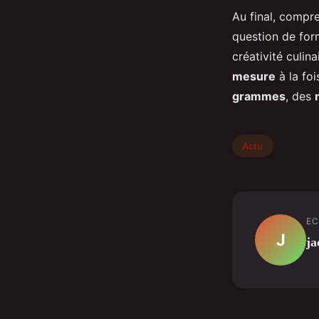
Au final, comp
question de form
créativité culin
mesure
à la foi
grammes
, des
Actu
EC
J
ja