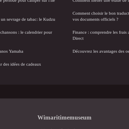
re période pour camper sur l'Île
Comment mener une étude de m
Comment choisir le bon traduc
 un sevrage de tabac: le Kudzu
vos documents officiels ?
chansons : le calendrier pour
Finance : comprendre les frais
Direct
pianos Yamaha
Découvrez les avantages des o
r des idées de cadeaux
Wimaritimemuseum