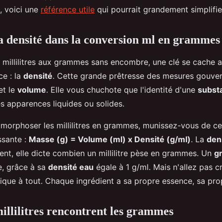
, voici une
référence utile
qui pourrait grandement simplifie
la densité dans la conversion ml en grammes
 millilitres aux grammes sans encombre, une clé se cache 
e : la
densité
. Cette grande prêtresse des mesures gouvern
et le
volume
. Elle vous chuchote que l'identité d'une
subst
s apparences liquides ou solides.
amorphoser les millilitres en grammes, munissez-vous de ce
ssante :
Masse (g) = Volume (ml) x Densité (g/ml)
. La
den
ent, elle dicte combien un millilitre pèse en grammes. Un
g
re, grâce à sa
densité eau
égale à 1 g/ml. Mais n'allez pas c
plique à tout. Chaque ingrédient a sa propre essence, sa pr
illilitres rencontrent les grammes