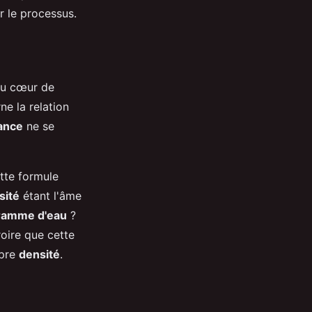
r le processus.
au cœur de
e la relation
ance
ne se
tte formule
sité
étant l'âme
ramme d'eau
?
roire que cette
opre
densité
.