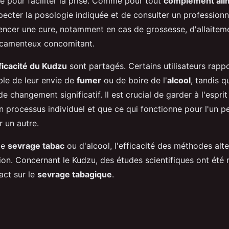
e pour faciliter la prise. Comme pour tout
complément ali
pecter la posologie indiquée et de consulter un professionn
cer une cure, notamment en cas de grossesse, d'allaitem
icamenteux concomitant.
ficacité du Kudzu
sont partagés. Certains utilisateurs rapp
ble de leur envie de
fumer
ou de boire de l'
alcool
, tandis q
e changement significatif. Il est crucial de garder à l'espri
n processus individuel et que ce qui fonctionne pour l'un p
 un autre.
de
sevrage tabac
ou d'alcool, l'efficacité des méthodes alte
tion. Concernant le Kudzu, des études scientifiques ont ét
act sur le
sevrage tabagique
.