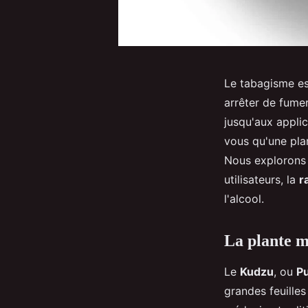
Le tabagisme est
arrêter de fume
jusqu'aux appli
vous qu'une pla
Nous explorons l
utilisateurs, la
r
l'alcool.
La plante 
Le
Kudzu
, ou
Pu
grandes feuilles