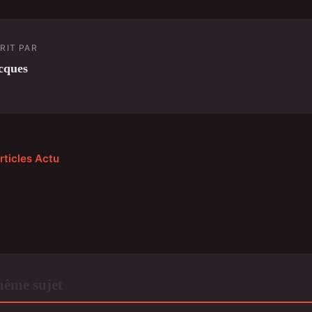
RIT PAR
cques
rticles Actu
même sujet