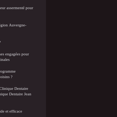
teur assermenté pour
égion Auvergne-
?
ises engagées pour
ginales
programme
oisins ?
 Clinique Dentaire
nique Dentaire Jean
de et efficace