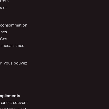
ffets
s et
a consommation
 ses
 Ces
ns mécanismes
er, vous pouvez
mpléments
dzu
est souvent