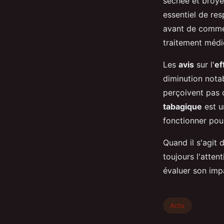
séchée et broyé
essentiel de res
avant de commen
traitement méd
Les
avis
sur l'
ef
diminution nota
perçoivent pas d
tabagique
est u
fonctionner pour
Quand il s'agit 
toujours l'atten
évaluer son imp
Actu