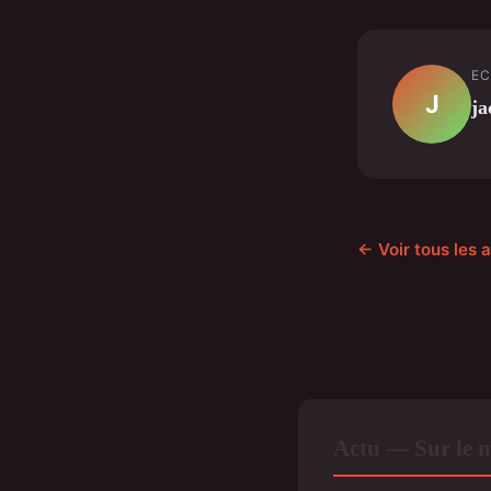
EC
J
ja
← Voir tous les a
Actu — Sur le 