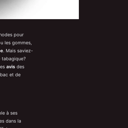
éthodes pour
 ou les gommes,
ce
. Mais saviez-
ge tabagique?
les
avis
des
abac et de
ble à ses
les dans la