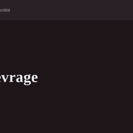
ciété
evrage