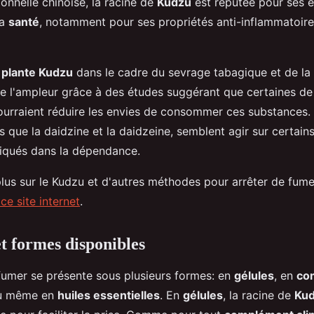
onnelle chinoise, la racine de
Kudzu
est réputée pour ses e
la
santé
, notamment pour ses propriétés anti-inflammatoire
a
plante Kudzu
dans le cadre du sevrage tabagique et de l
 de l'ampleur grâce à des études suggérant que certaines de
rraient réduire les envies de consommer ces substances.
s que la daidzine et la daidzeine, semblent agir sur certai
iqués dans la dépendance.
plus sur le Kudzu et d'autres méthodes pour arrêter de fum
 ce site internet
.
et formes disponibles
umer se présente sous plusieurs formes: en
gélules
, en
co
ou même en
huiles essentielles
. En
gélules
, la racine de
Ku