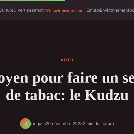
Culture
Divertissement
Emploi
Environnement
So
ACTU
yen pour faire un s
de tabac: le Kudzu
jacques
20 décembre 2023
2 min de lecture
J