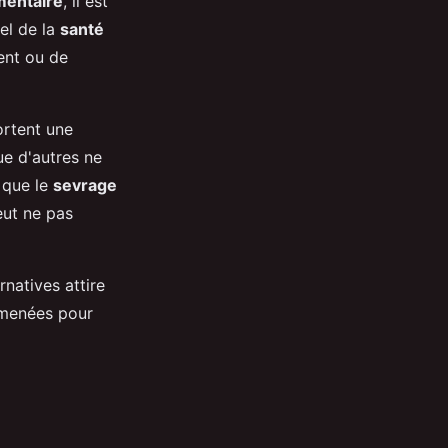
mentaire
, il est
el de la
santé
ent ou de
ortent une
ue d'autres ne
t que le
sevrage
eut ne pas
rnatives attire
é menées pour