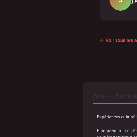
ja
← Voir tous les a
Actu — Sur le 
Expériences culture
Entrepreneuriat en Fr
pour les nouveaux e