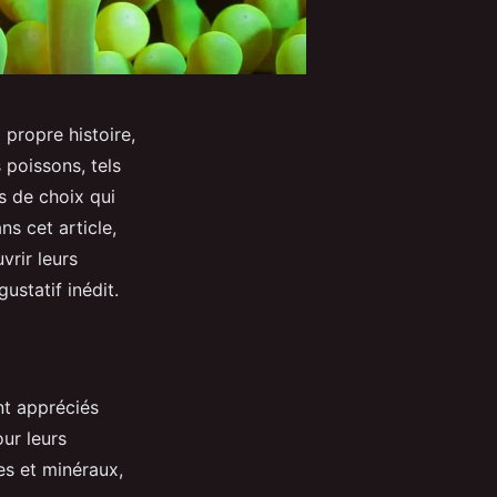
 propre histoire,
 poissons, tels
s de choix qui
ns cet article,
rir leurs
ustatif inédit.
nt appréciés
our leurs
es et minéraux,