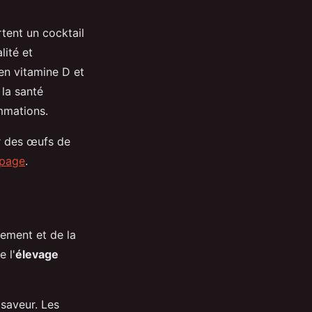
rtent un cocktail
lité et
en vitamine D et
la santé
mmations.
r des œufs de
 page
.
ement et de la
 l'
élevage
 saveur. Les