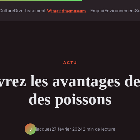
Culture
Divertissement
Emploi
Environnement
So
ACTU
rez les avantages de
des poissons
jacques
27 février 2024
2 min de lecture
J