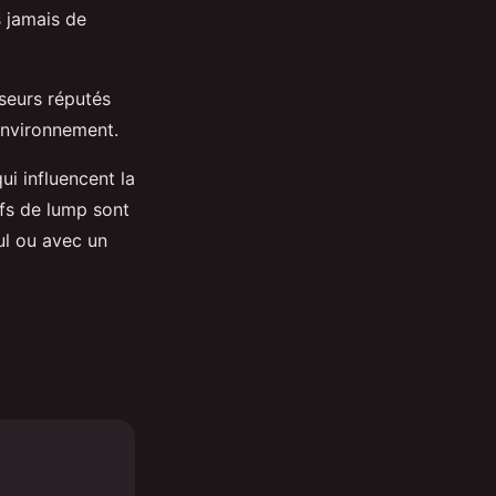
s jamais de
seurs réputés
'environnement.
i influencent la
ufs de lump sont
ul ou avec un