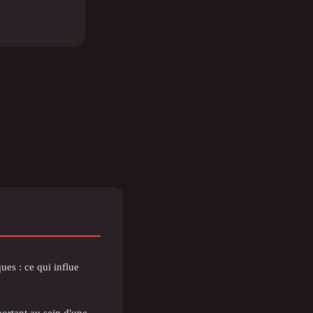
es : ce qui influe
ortant au sein d'une