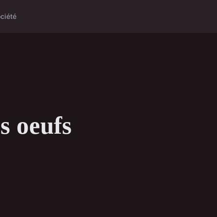
ciété
s oeufs