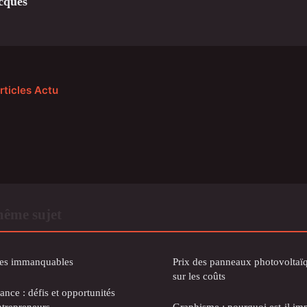
cques
rticles Actu
même sujet
lles immanquables
Prix des panneaux photovoltaïqu
sur les coûts
ance : défis et opportunités
ntrepreneurs
Graphisme : pourquoi est-il imp