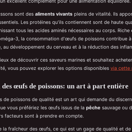
t un excellent complément pour une alimentation équilibrée.
issons sont des
aliments vivants
pleins de vitalité. Ils appo
sentiels. Les protéines qu'ils contiennent sont de haute qua
nissant tous les acides aminés nécessaires au corps. Riche 
oméga-3, la consommation d'œufs de poissons contribue à 
e, au développement du cerveau et à la réduction des infla
rieux de découvrir ces saveurs marines et souhaitez achete
ité, vous pouvez explorer les options disponibles
via cette
 des œufs de poissons: un art à part entière
s de poissons de qualité est un art qui demande du discern
ue vous préfériez les œufs issus de la
pêche
sauvage ou de
urs facteurs sont à prendre en compte.
la fraîcheur des œufs, ce qui est un gage de qualité et de