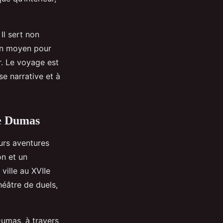
Il sert non
i un moyen pour
r. Le voyage est
e narrative et à
re Dumas
eurs aventures
on et un
ville au XVIIe
théâtre de duels,
Dumas, à travers