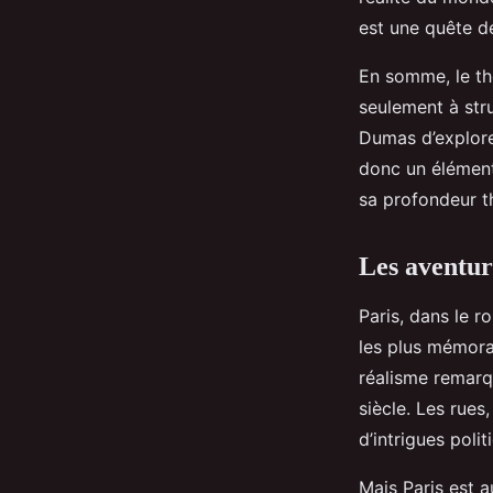
est une quête d
En somme, le th
seulement à stru
Dumas d’explore
donc un élément
sa profondeur t
Les aventur
Paris, dans le r
les plus mémora
réalisme remarqu
siècle. Les rues,
d’intrigues poli
Mais Paris est a