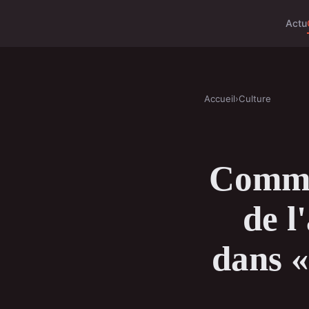
Actu
Accueil
›
Culture
Commen
de l
dans «