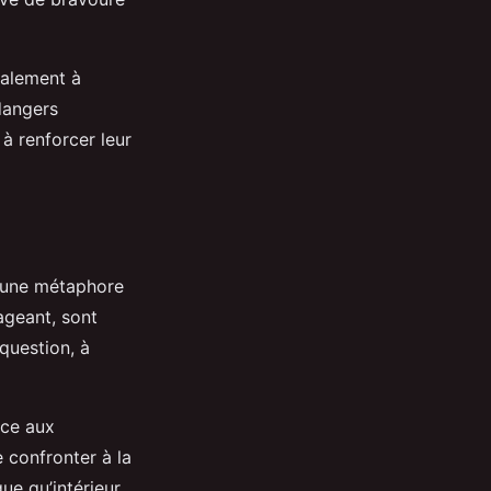
galement à
 dangers
 à renforcer leur
e une métaphore
ageant, sont
question, à
ace aux
 confronter à la
ue qu’intérieur,