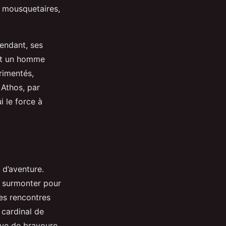
s mousquetaires,
pendant, ses
ant un homme
rimentés,
 Athos, par
i le force à
 d’aventure.
à surmonter pour
des rencontres
 cardinal de
uve de bravoure