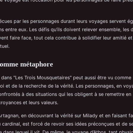
écues par les personnages durant leurs voyages servent é
ens entre eux. Les défis qu’ils doivent relever ensemble, les
ent faire face, tout cela contribue à solidifier leur amitié et
uel.
comme métaphore
e dans "Les Trois Mousquetaires" peut aussi être vu comm
oi et de la recherche de la vérité. Les personnages, en voy
frontés à des situations qui les obligent à se remettre en 
croyances et leurs valeurs.
rtagnan, en découvrant la vérité sur Milady et en faisant f
cardinal, est forcé de revoir ses idées préconçues et de se
 dans lequel il vit. De même, le voyage d’Athos, tant physiq