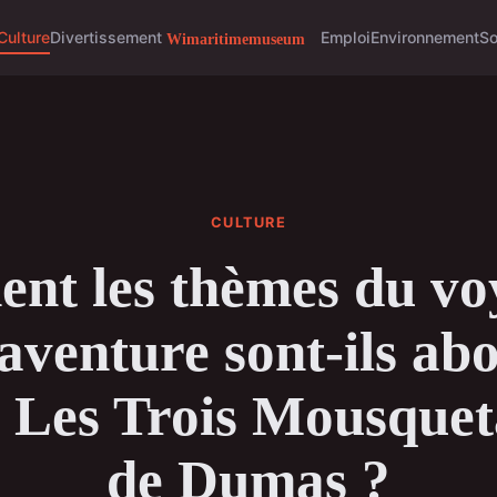
Culture
Divertissement
Emploi
Environnement
So
CULTURE
t les thèmes du vo
'aventure sont-ils ab
 Les Trois Mousquet
de Dumas ?