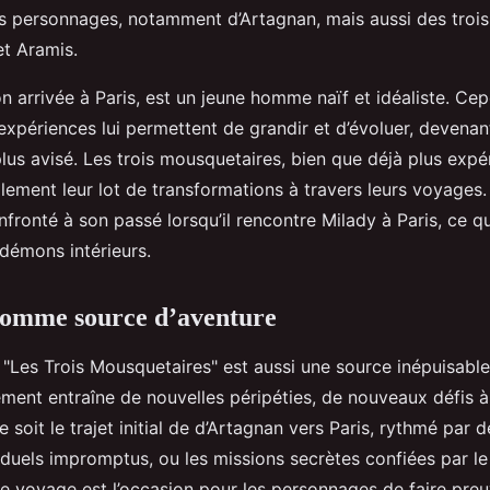
s personnages, notamment d’Artagnan, mais aussi des troi
et Aramis.
n arrivée à Paris, est un jeune homme naïf et idéaliste. Ce
expériences lui permettent de grandir et d’évoluer, deven
lus avisé. Les trois mousquetaires, bien que déjà plus expé
lement leur lot de transformations à travers leurs voyages.
fronté à son passé lorsqu’il rencontre Milady à Paris, ce qu
 démons intérieurs.
comme source d’aventure
"Les Trois Mousquetaires" est aussi une source inépuisable
ent entraîne de nouvelles péripéties, de nouveaux défis 
e soit le trajet initial de d’Artagnan vers Paris, rythmé par 
 duels impromptus, ou les missions secrètes confiées par le
ue voyage est l’occasion pour les personnages de faire pre