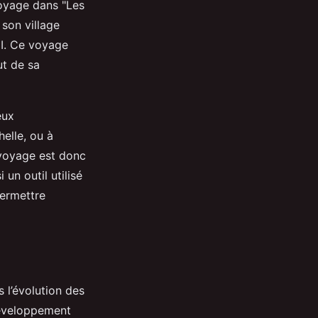
voyage dans "Les
 son village
II. Ce voyage
ut de sa
eux
elle, ou à
e voyage est donc
un outil utilisé
permettre
s l’évolution des
développement