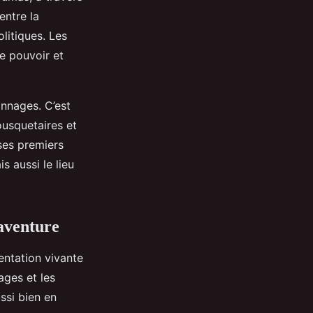
entre la
litiques. Les
e pouvoir et
onnages. C’est
ousquetaires et
 ses premiers
s aussi le lieu
’aventure
entation vivante
ages et les
ssi bien en