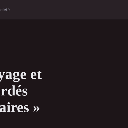
ciété
yage et
ordés
aires »