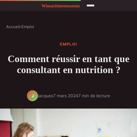
Accueil
›
Emploi
EMPLOI
Comment réussir en tant que
consultant en nutrition ?
jacques
7 mars 2024
7 min de lecture
J