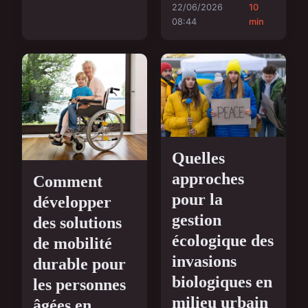
22/06/2026
10
08:44
min
Quelles
approches
Comment
pour la
développer
gestion
des solutions
écologique des
de mobilité
invasions
durable pour
biologiques en
les personnes
milieu urbain
âgées en