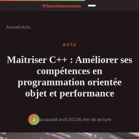
Accueil
›
Actu
ACTU
Maîtriser C++ : Améliorer ses
compétences en
programmation orientée
objet et performance
jacques
8 avril 2023
6 min de lecture
J