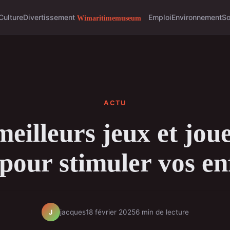
Culture
Divertissement
Emploi
Environnement
So
ACTU
meilleurs jeux et joue
 pour stimuler vos en
jacques
18 février 2025
6 min de lecture
J