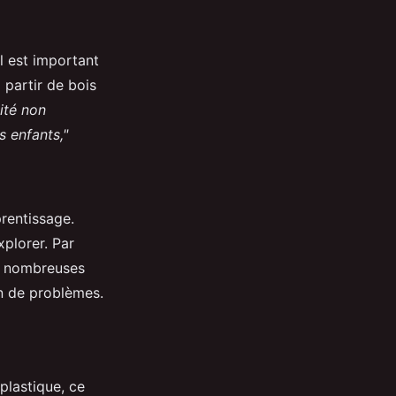
l est important
 partir de bois
ité non
s enfants,"
prentissage.
xplorer. Par
de nombreuses
on de problèmes.
plastique, ce