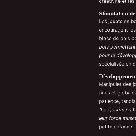
créativité et l
Stimulation de 
Les jouets en b
encouragent les 
blocs de bois pe
bois permettent 
pour le dévelop
spécialisée en 
Développement
Manipuler des j
fines et globale
patience, tandi
"Les jouets en b
leur force muscu
petite enfance.