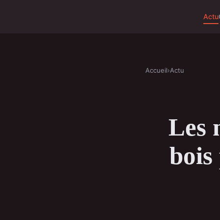
Actu
Accueil
›
Actu
Les 
bois