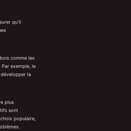
urer qu'il
ues
n bois comme les
. Par exemple, le
à développer la
e plus
tifs sont
choix populaire,
roblèmes.