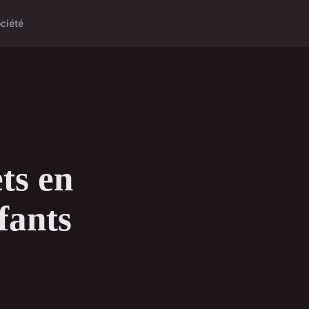
ciété
ts en
fants