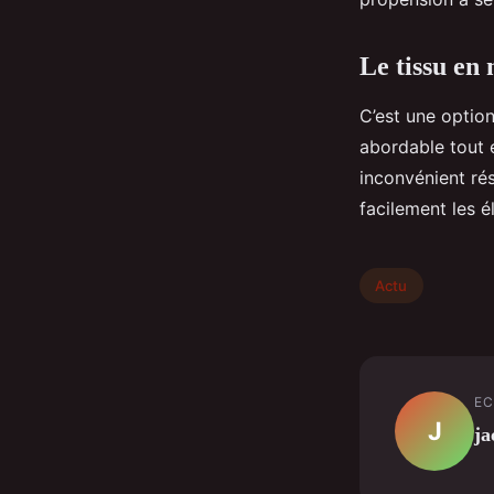
Le tissu en
C’est une option
abordable tout 
inconvénient rés
facilement les él
Actu
EC
J
ja