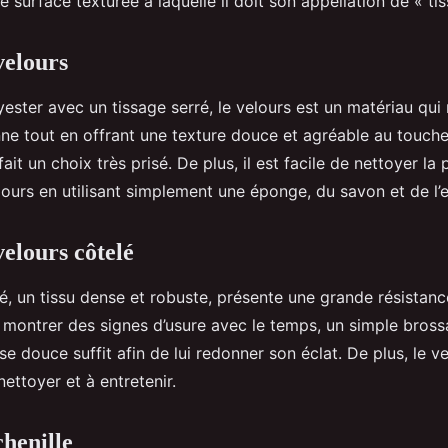
e surface texturée à laquelle il doit son appellation de « tis
velours
ester avec un tissage serré, le velours est un matériau qui 
nne tout en offrant une texture douce et agréable au touche
fait un choix très prisé. De plus, il est facile de nettoyer la
lours en utilisant simplement une éponge, du savon et de l’
velours côtelé
é, un tissu dense et robuste, présente une grande résistance
e montrer des signes d’usure avec le temps, un simple bross
sse douce suffit afin de lui redonner son éclat. De plus, le v
nettoyer et à entretenir.
chenille