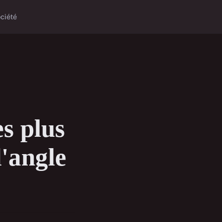
ciété
es plus
'angle