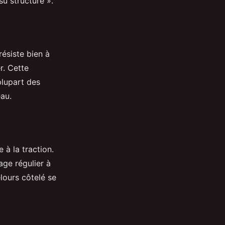
su structuré ».
résiste bien à
r. Cette
 plupart des
eau.
 à la traction.
age régulier à
elours côtelé se