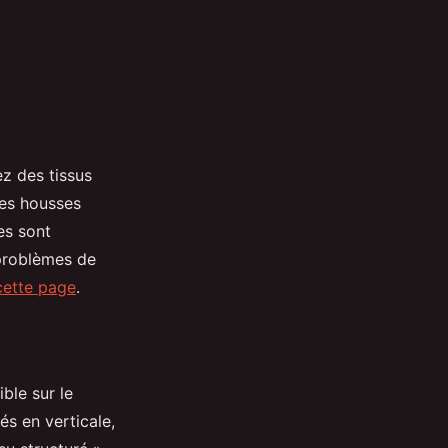
ez des tissus
des housses
es sont
 problèmes de
cette page
.
ble sur le
és en verticale,