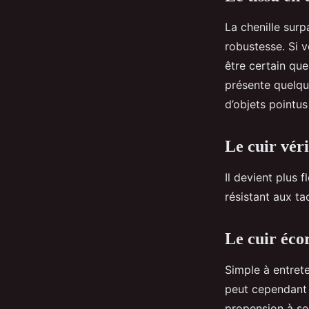
La chenille surp
robustesse. Si 
être certain que
présente quelqu
d’objets pointus 
Le cuir vér
Il devient plus 
résistant aux ta
Le cuir éco
Simple à entrete
peut cependant r
propension à se 