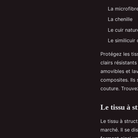
La microfibr
La chenille
Le cuir natur
Le similicuir
Protégez les tis
clairs résistant
amovibles et la
composites. Ils 
couture. Trouvez
Le tissu à 
Le tissu à struc
marché. Il se di