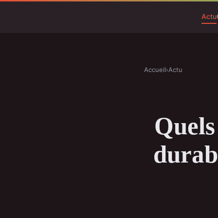
Actu
Accueil
›
Actu
Quels 
durab